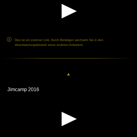
Dies ist ein externer Link. Durch Betätigen wechseln Sie in den
Verantwortungsbereich eines anderen Anbieters.
▲
Jimcamp 2016