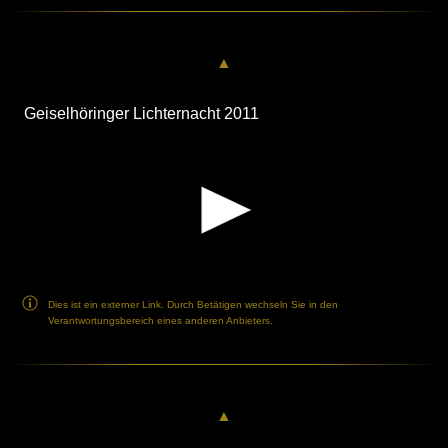
▲
Geiselhöringer Lichternacht 2011
Dies ist ein externer Link. Durch Betätigen wechseln Sie in den
Verantwortungsbereich eines anderen Anbieters.
▲