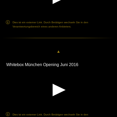
Dies ist ein externer Link. Durch Betätigen wechseln Sie in den
Verantwortungsbereich eines anderen Anbieters.
▲
Whitebox München Opening Juni 2016
Dies ist ein externer Link. Durch Betätigen wechseln Sie in den