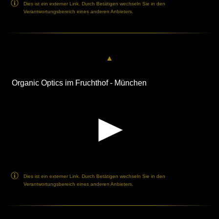
Dies ist ein externer Link. Durch Betätigen wechseln Sie in den
Verantwortungsbereich eines anderen Anbieters.
▲
Organic Optics im Fruchthof - München
Dies ist ein externer Link. Durch Betätigen wechseln Sie in den
Verantwortungsbereich eines anderen Anbieters.