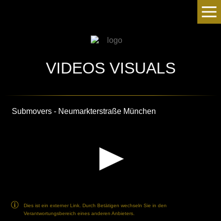
VIDEOS VISUALS
Submovers - Neumarkterstraße München
Dies ist ein externer Link. Durch Betätigen wechseln Sie in den
Verantwortungsbereich eines anderen Anbieters.