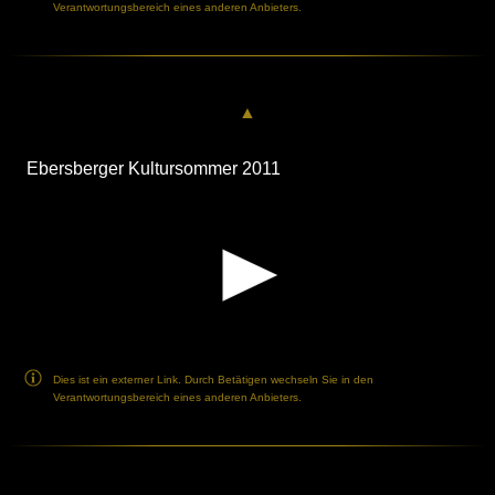
Verantwortungsbereich eines anderen Anbieters.
▲
Ebersberger Kultursommer 2011
Dies ist ein externer Link. Durch Betätigen wechseln Sie in den
Verantwortungsbereich eines anderen Anbieters.