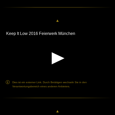
▲
Keep It Low 2016 Feierwerk München
Dies ist ein externer Link. Durch Betätigen wechseln Sie in den
Verantwortungsbereich eines anderen Anbieters.
▲