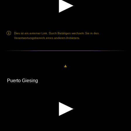
Dies ist ein externer Link. Durch Betätigen wechseln Sie in den
Verantwortungsbereich eines anderen Anbieters.
▲
Puerto Giesing