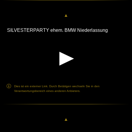
▲
SILVESTERPARTY ehem. BMW Niederlassung
Dies ist ein externer Link. Durch Betätigen wechseln Sie in den
Verantwortungsbereich eines anderen Anbieters.
▲