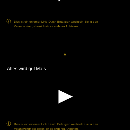
Dies ist ein externer Link. Durch Betätigen wechseln Sie in den
Verantwortungsbereich eines anderen Anbieters.
▲
Alles wird gut Mals
Dies ist ein externer Link. Durch Betätigen wechseln Sie in den
Verantwortungsbereich eines anderen Anbieters.