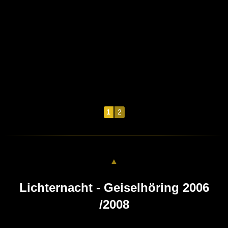
1
2
▲
Lichternacht - Geiselhöring 2006
/2008